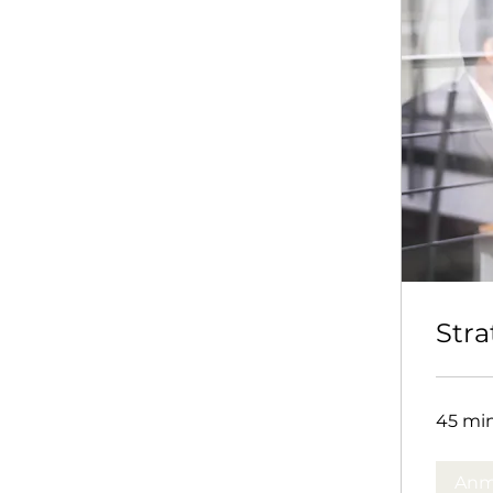
Stra
45 mi
Anm