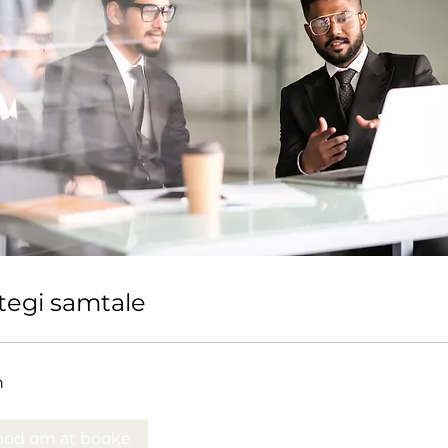
tegi samtale
n
od om at booke